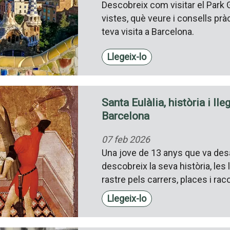
Descobreix com visitar el Park Gü
vistes, què veure i consells pràc
teva visita a Barcelona.
Llegeix-lo
Santa Eulàlia, història i ll
Barcelona
07 feb 2026
Una jove de 13 anys que va desa
descobreix la seva història, les 
rastre pels carrers, places i ra
Llegeix-lo