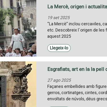
La Mercè, origen i actualit
19 set 2025
“La Mercè” inclou cercaviles, ca
etc. Descobreix l´origen de les 
aquest 2025
Llegeix-lo
Esgrafiats, art en la la pell
27 ago 2025
Façanes embellides amb figures
gerros, cortinatges, cintes, cor
envoltats de núvols, déus grec