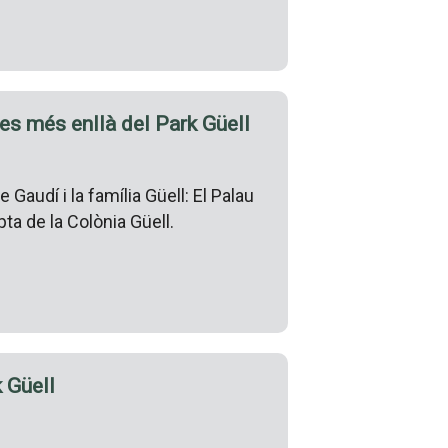
res més enllà del Park Güell
Gaudí i la família Güell: El Palau
ipta de la Colònia Güell.
k Güell